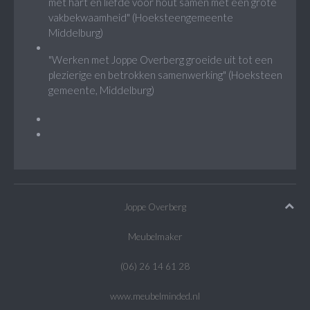
met hart en liefde voor hout samen met een grote
vakbekwaamheid" (Hoeksteengemeente
Middelburg)
"Werken met Joppe Overberg groeide uit tot een
plezierige en betrokken samenwerking" (Hoeksteen
gemeente, Middelburg)
Joppe Overberg
Meubelmaker
(06) 26 14 61 28
www.meubelminded.nl